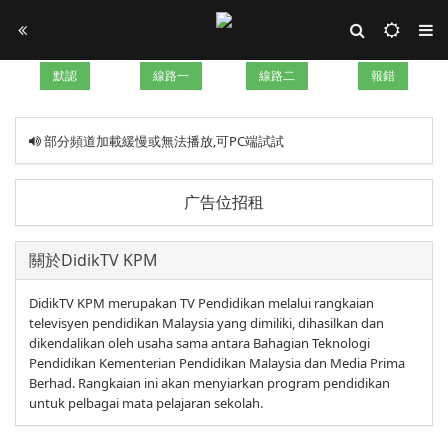
默認
線路一
線路二
報錯
部分頻道加載緩慢或無法播放,可PC端試試
广告位招租
關於DidikTV KPM
DidikTV KPM merupakan TV Pendidikan melalui rangkaian
televisyen pendidikan Malaysia yang dimiliki, dihasilkan dan
dikendalikan oleh usaha sama antara Bahagian Teknologi
Pendidikan Kementerian Pendidikan Malaysia dan Media Prima
Berhad. Rangkaian ini akan menyiarkan program pendidikan
untuk pelbagai mata pelajaran sekolah.