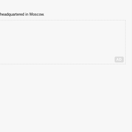
l headquartered in Moscow.
AD