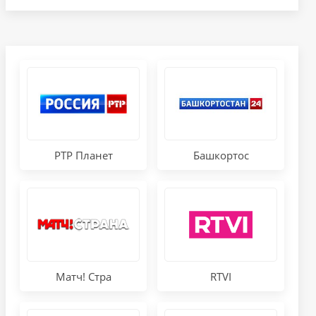
РТР Планет
Башкортос
Матч! Стра
RTVI