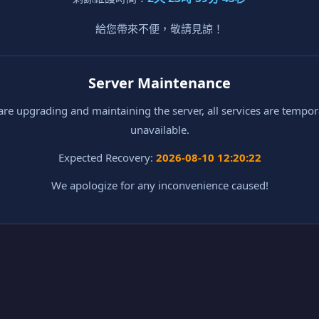
給您帶來不便，敬請見諒！
Server Maintenance
re upgrading and maintaining the server, all services are tempor
unavailable.
Expected Recovery:
2026-08-10 12:20:22
We apologize for any inconvenience caused!