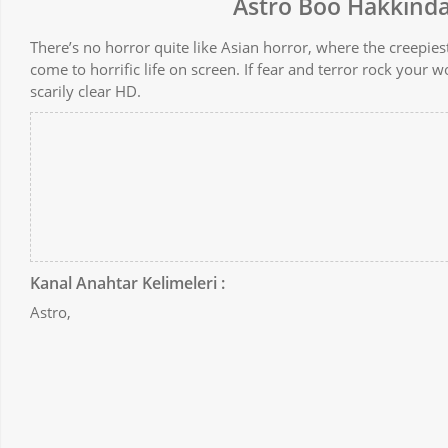
Astro Boo Hakkınd
There’s no horror quite like Asian horror, where the creepiest
come to horrific life on screen. If fear and terror rock your 
scarily clear HD.
Kanal Anahtar Kelimeleri :
Astro,