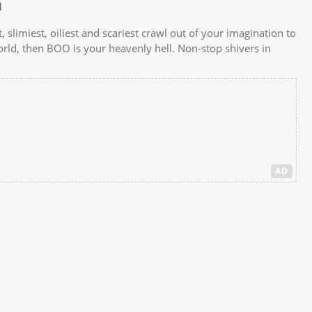
a
, slimiest, oiliest and scariest crawl out of your imagination to
world, then BOO is your heavenly hell. Non-stop shivers in
AD