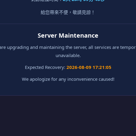
給您帶來不便，敬請見諒！
Server Maintenance
re upgrading and maintaining the server, all services are tempor
unavailable.
Expected Recovery:
2026-08-09 17:21:05
We apologize for any inconvenience caused!