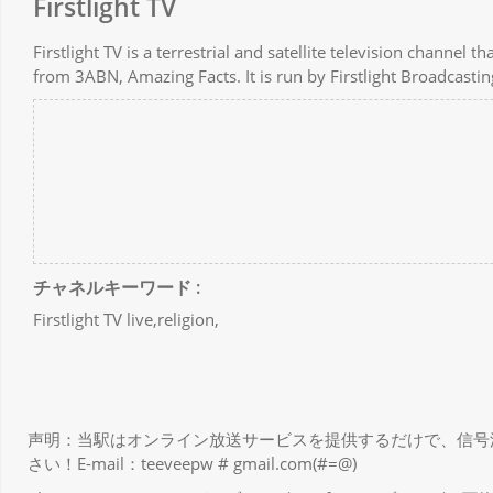
Firstlight TV
Firstlight TV is a terrestrial and satellite television channe
from 3ABN, Amazing Facts. It is run by Firstlight Broadcast
チャネルキーワード :
Firstlight TV live,religion,
声明：当駅はオンライン放送サービスを提供するだけで、信号
さい！E-mail：teeveepw # gmail.com(#=@)