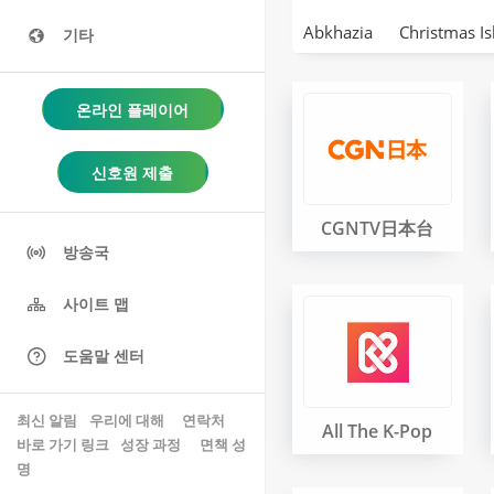
Abkhazia
Christmas Is
기타
온라인 플레이어
신호원 제출
CGNTV日本台
방송국
사이트 맵
도움말 센터
최신 알림
우리에 대해
 연락처 
All The K-Pop
바로 가기 링크
성장 과정
면책 성
명