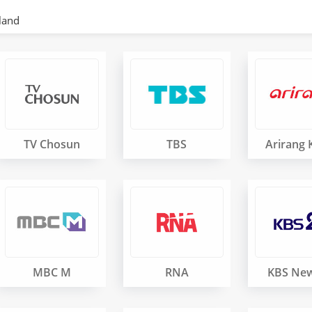
land
TV Chosun
TBS
Arirang 
MBC M
RNA
KBS New