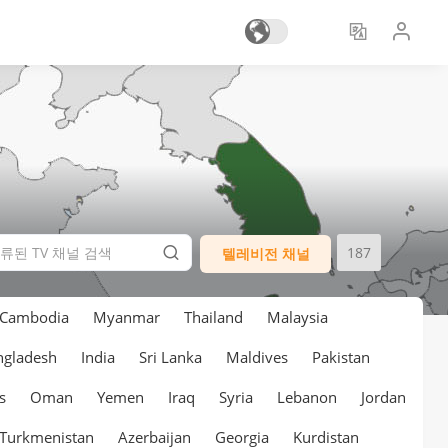
187
텔레비전 채널
Cambodia
Myanmar
Thailand
Malaysia
ngladesh
India
Sri Lanka
Maldives
Pakistan
s
Oman
Yemen
Iraq
Syria
Lebanon
Jordan
Turkmenistan
Azerbaijan
Georgia
Kurdistan