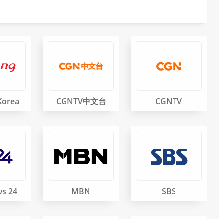
Korea
CGNTV中文台
CGNTV
s 24
MBN
SBS