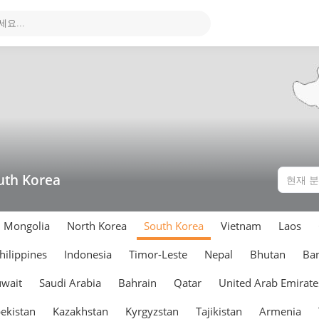
uth Korea
Mongolia
North Korea
South Korea
Vietnam
Laos
hilippines
Indonesia
Timor-Leste
Nepal
Bhutan
Ba
wait
Saudi Arabia
Bahrain
Qatar
United Arab Emirate
ekistan
Kazakhstan
Kyrgyzstan
Tajikistan
Armenia