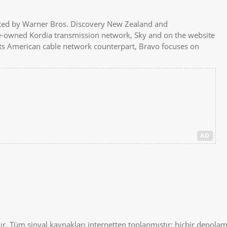
ated by Warner Bros. Discovery New Zealand and
te-owned Kordia transmission network, Sky and on the website
ts American cable network counterpart, Bravo focuses on
AD
r. Tüm sinyal kaynakları internetten toplanmıştır; hiçbir depolam