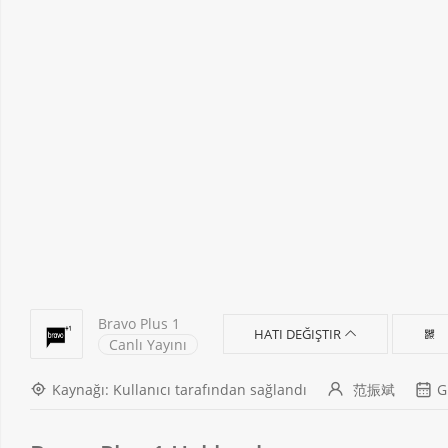
Bravo Plus 1
HATI DEĞIŞTIR
Canlı Yayını
Kaynağı: Kullanıcı tarafından sağlandı
范振斌
G