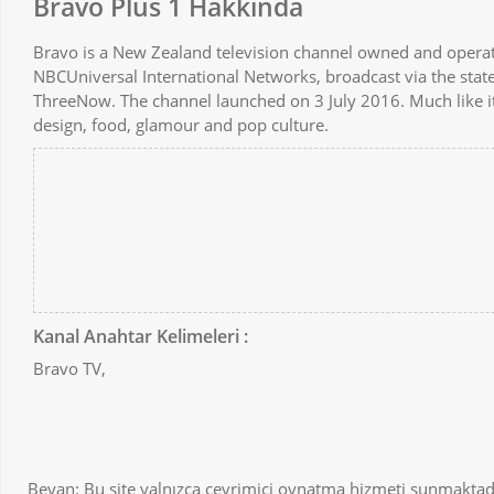
Bravo Plus 1 Hakkında
Bravo is a New Zealand television channel owned and oper
NBCUniversal International Networks, broadcast via the sta
ThreeNow. The channel launched on 3 July 2016. Much like i
design, food, glamour and pop culture.
Kanal Anahtar Kelimeleri :
Bravo TV,
Beyan: Bu site yalnızca çevrimiçi oynatma hizmeti sunmaktadı