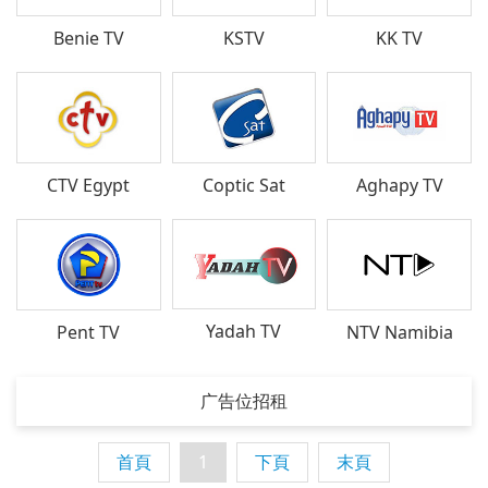
Benie TV
KSTV
KK TV
CTV Egypt
Coptic Sat
Aghapy TV
Yadah TV
Pent TV
NTV Namibia
广告位招租
首頁
1
下頁
末頁